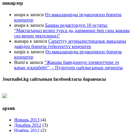
пикирлер
анара
к записи
Өз макалаңарды редакциялоо боюнча
кеңештер
анара
к записи
Башкы редактордун 10 осуяты:
“Мактагыңыз келип турса да, карманып бир гана жакшы
сөз менен чектелиңиз”
жанара
к записи
Сапаттуу журналистикалык макаланы
даярдоо боюнча түбөлүктүү кеңештер
nargiz
к записи
Өз макалаңарды редакциялоо боюнча
кеңештер
Burul
к записи
“Жакшы баяндоонун элементтери эч
качан эскирбейт”, – Пулитцер сыйлыгынын лауреаты
Journalist.kg сайтынын facebookтагы баракчасы
архив
Январь 2013
(4)
Декабрь 2012
(3)
Ноябрь 2012
(2)