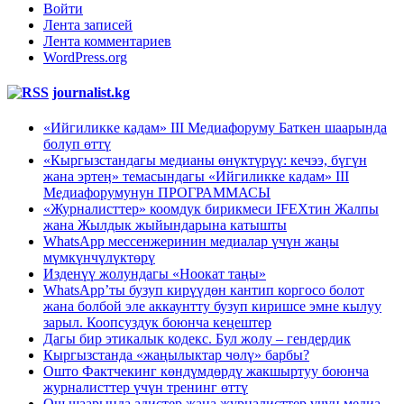
Войти
Лента записей
Лента комментариев
WordPress.org
journalist.kg
«Ийгиликке кадам» III Медиафоруму Баткен шаарында
болуп өттү
«Кыргызстандагы медианы өнүктүрүү: кечээ, бүгүн
жана эртеӊ» темасындагы «Ийгиликке кадам» III
Медиафорумунун ПРОГРАММАСЫ
«Журналисттер» коомдук бирикмеси IFEXтин Жалпы
жана Жылдык жыйындарына катышты
WhatsApp мессенжеринин медиалар үчүн жаңы
мүмкүнчүлүктөрү
Изденүү жолундагы «Ноокат таңы»
WhatsApp’ты бузуп кирүүдөн кантип коргосо болот
жана болбой эле аккаунтту бузуп киришсе эмне кылуу
зарыл. Коопсуздук боюнча кеңештер
Дагы бир этикалык кодекс. Бул жолу – гендердик
Кыргызстанда «жаңылыктар чөлү» барбы?
Ошто Фактчекинг көндүмдөрдү жакшыртуу боюнча
журналисттер үчүн тренинг өттү
Ош шаарында адистер жана журналисттер үчүн медиа