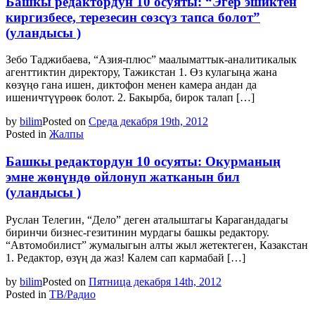
Башкы редактордун 10 осуяты: “Эгер эшиктен
киргизбесе, терезесин сөзсүз тапса болот”
(уландысы )
Зебо Таджибаева, “Азия-плюс” маалыматтык-аналитикалык
агенттиктин директору, Тажикстан 1. Өз кулагыңа жана
көзүңө гана ишен, диктофон менен камера андан да
ишеничтүүрөөк болот. 2. Бакырба, бирок талап […]
by
bilim
Posted on
Среда декабря 19th, 2012
Posted in
Жалпы
Башкы редактордун 10 осуяты: Окурманың
эмне жөнүндө ойлонуп жатканын бил
(уландысы )
Руслан Телегин, “Дело” деген аталыштагы Карагандадагы
биринчи бизнес-гезитинин мурдагы башкы редактору.
“Автомобилист” жумалыгын алты жыл жетектеген, Казакстан
1. Редактор, өзүң да жаз! Калем сап кармабай […]
by
bilim
Posted on
Пятница декабря 14th, 2012
Posted in
ТВ/Радио