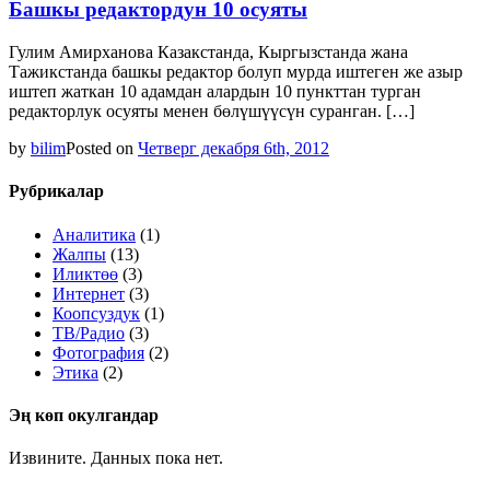
Башкы редактордун 10 осуяты
Гулим Амирханова Казакстанда, Кыргызстанда жана
Тажикстанда башкы редактор болуп мурда иштеген же азыр
иштеп жаткан 10 адамдан алардын 10 пункттан турган
редакторлук осуяты менен бөлүшүүсүн суранган. […]
by
bilim
Posted on
Четверг декабря 6th, 2012
Рубрикалар
Аналитика
(1)
Жалпы
(13)
Иликтөө
(3)
Интернет
(3)
Коопсуздук
(1)
ТВ/Радио
(3)
Фотография
(2)
Этика
(2)
Эң көп окулгандар
Извините. Данных пока нет.