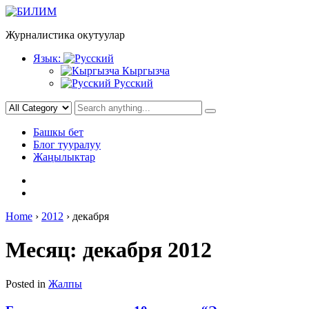
Skip
to
Журналистика окутуулар
content
Язык:
Кыргызча
Русский
Башкы бет
Блог тууралуу
Жаңылыктар
Home
›
2012
›
декабря
Месяц:
декабря 2012
Posted in
Жалпы