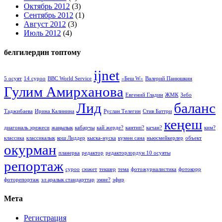
Октябрь 2012
(3)
Сентябрь 2012
(1)
Август 2012
(3)
Июль 2012
(4)
белгилердин топтому
ijnet
5 осуят
14 суроо
BBC World Service
«Беш W»
Валерий Панюшкин
Гулим Амирханова
Евгений Гладин
ЖМК
Зебо
Лид
баланс
Таджибаева
Ирина Калинина
Руслан Телегин
Стив Баттри
кеңеш
диагональ эрежеси
жаңылык
кабарчы
кай жерде?
кантип?
качан?
ким?
классика
классикалык
кош Лиддер
кыска-нуска
күмөн сана
ньюсмейкерлер
объект
окурман
планерка
редактор
редакторлордун 10 осуяты
репортаж
суроо
сюжет
текшер
тема
фотожурналистика
фотокорр
фоторепортаж
эл аралык стандарттар
эмне?
эфир
Мета
Регистрация