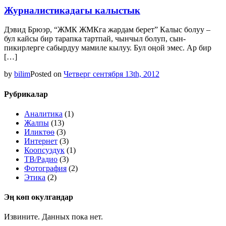
Журналистикадагы калыстык
Дэвид Брюэр, “ЖМК ЖМКга жардам берет” Калыс болуу –
бул кайсы бир тарапка тартпай, чынчыл болуп, сын-
пикирлерге сабырдуу мамиле кылуу. Бул оңой эмес. Ар бир
[…]
by
bilim
Posted on
Четверг сентября 13th, 2012
Рубрикалар
Аналитика
(1)
Жалпы
(13)
Иликтөө
(3)
Интернет
(3)
Коопсуздук
(1)
ТВ/Радио
(3)
Фотография
(2)
Этика
(2)
Эң көп окулгандар
Извините. Данных пока нет.