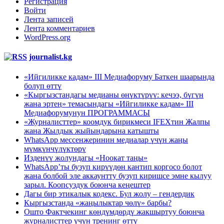
Регистрация
Войти
Лента записей
Лента комментариев
WordPress.org
journalist.kg
«Ийгиликке кадам» III Медиафоруму Баткен шаарында
болуп өттү
«Кыргызстандагы медианы өнүктүрүү: кечээ, бүгүн
жана эртеӊ» темасындагы «Ийгиликке кадам» III
Медиафорумунун ПРОГРАММАСЫ
«Журналисттер» коомдук бирикмеси IFEXтин Жалпы
жана Жылдык жыйындарына катышты
WhatsApp мессенжеринин медиалар үчүн жаңы
мүмкүнчүлүктөрү
Изденүү жолундагы «Ноокат таңы»
WhatsApp’ты бузуп кирүүдөн кантип коргосо болот
жана болбой эле аккаунтту бузуп киришсе эмне кылуу
зарыл. Коопсуздук боюнча кеңештер
Дагы бир этикалык кодекс. Бул жолу – гендердик
Кыргызстанда «жаңылыктар чөлү» барбы?
Ошто Фактчекинг көндүмдөрдү жакшыртуу боюнча
журналисттер үчүн тренинг өттү