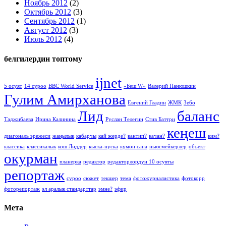
Ноябрь 2012
(2)
Октябрь 2012
(3)
Сентябрь 2012
(1)
Август 2012
(3)
Июль 2012
(4)
белгилердин топтому
ijnet
5 осуят
14 суроо
BBC World Service
«Беш W»
Валерий Панюшкин
Гулим Амирханова
Евгений Гладин
ЖМК
Зебо
Лид
баланс
Таджибаева
Ирина Калинина
Руслан Телегин
Стив Баттри
кеңеш
диагональ эрежеси
жаңылык
кабарчы
кай жерде?
кантип?
качан?
ким?
классика
классикалык
кош Лиддер
кыска-нуска
күмөн сана
ньюсмейкерлер
объект
окурман
планерка
редактор
редакторлордун 10 осуяты
репортаж
суроо
сюжет
текшер
тема
фотожурналистика
фотокорр
фоторепортаж
эл аралык стандарттар
эмне?
эфир
Мета