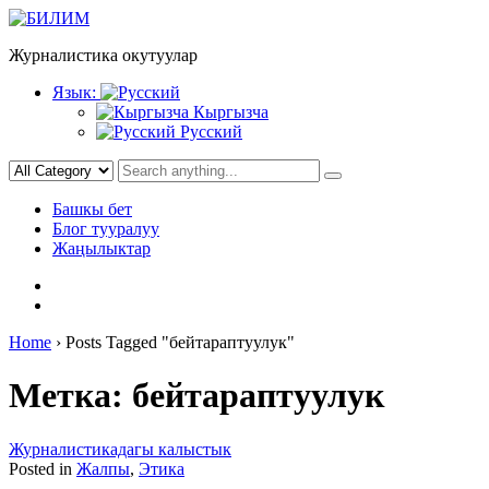
Skip
to
Журналистика окутуулар
content
Язык:
Кыргызча
Русский
Башкы бет
Блог тууралуу
Жаңылыктар
Home
›
Posts Tagged "бейтараптуулук"
Метка:
бейтараптуулук
Журналистикадагы калыстык
Posted in
Жалпы
,
Этика