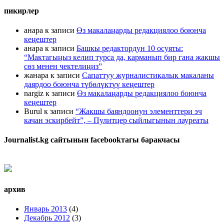
пикирлер
анара
к записи
Өз макалаңарды редакциялоо боюнча
кеңештер
анара
к записи
Башкы редактордун 10 осуяты:
“Мактагыңыз келип турса да, карманып бир гана жакшы
сөз менен чектелиңиз”
жанара
к записи
Сапаттуу журналистикалык макаланы
даярдоо боюнча түбөлүктүү кеңештер
nargiz
к записи
Өз макалаңарды редакциялоо боюнча
кеңештер
Burul
к записи
“Жакшы баяндоонун элементтери эч
качан эскирбейт”, – Пулитцер сыйлыгынын лауреаты
Journalist.kg сайтынын facebookтагы баракчасы
архив
Январь 2013
(4)
Декабрь 2012
(3)