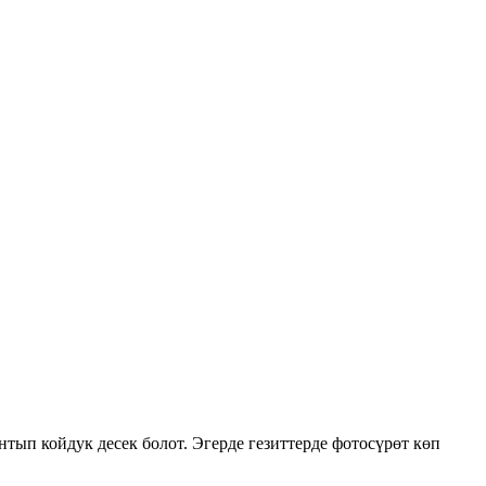
ып койдук десек болот. Эгерде гезиттерде фотосүрөт көп