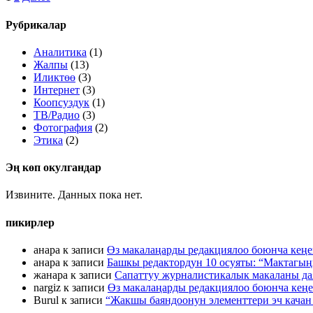
по
Рубрикалар
записям
Аналитика
(1)
Жалпы
(13)
Иликтөө
(3)
Интернет
(3)
Коопсуздук
(1)
ТВ/Радио
(3)
Фотография
(2)
Этика
(2)
Эң көп окулгандар
Извините. Данных пока нет.
пикирлер
анара
к записи
Өз макалаңарды редакциялоо боюнча кең
анара
к записи
Башкы редактордун 10 осуяты: “Мактагыңы
жанара
к записи
Сапаттуу журналистикалык макаланы да
nargiz
к записи
Өз макалаңарды редакциялоо боюнча кең
Burul
к записи
“Жакшы баяндоонун элементтери эч качан