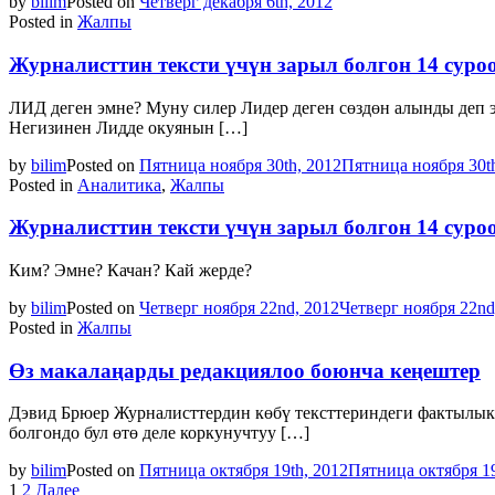
by
bilim
Posted on
Четверг декабря 6th, 2012
Posted in
Жалпы
Журналисттин тексти үчүн зарыл болгон 14 суро
ЛИД деген эмне? Муну силер Лидер деген сөздөн алынды деп 
Негизинен Лидде окуянын […]
by
bilim
Posted on
Пятница ноября 30th, 2012
Пятница ноября 30t
Posted in
Аналитика
,
Жалпы
Журналисттин тексти үчүн зарыл болгон 14 суро
Ким? Эмне? Качан? Кай жерде?
by
bilim
Posted on
Четверг ноября 22nd, 2012
Четверг ноября 22nd
Posted in
Жалпы
Өз макалаңарды редакциялоо боюнча кеңештер
Дэвид Брюер Журналисттердин көбү тексттериндеги фактылык,
болгондо бул өтө деле коркунучтуу […]
by
bilim
Posted on
Пятница октября 19th, 2012
Пятница октября 19
Навигация
1
2
Далее