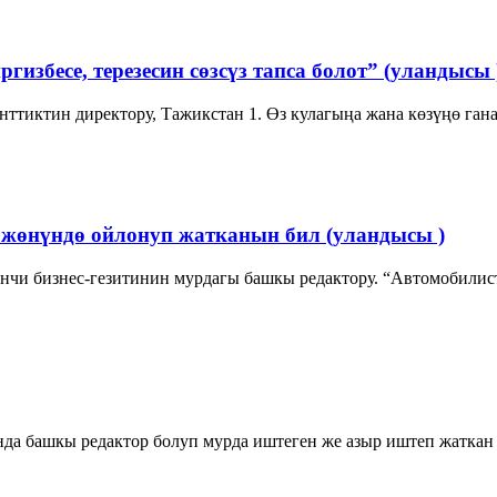
избесе, терезесин сөзсүз тапса болот” (уландысы 
ттиктин директору, Тажикстан 1. Өз кулагыңа жана көзүңө гана
 жөнүндө ойлонуп жатканын бил (уландысы )
нчи бизнес-гезитинин мурдагы башкы редактору. “Автомобилист
да башкы редактор болуп мурда иштеген же азыр иштеп жаткан 