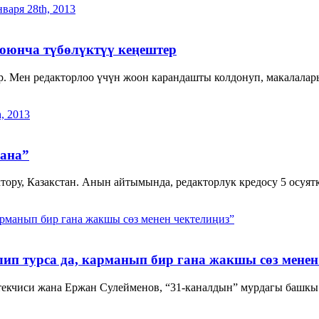
варя 28th, 2013
оюнча түбөлүктүү кеңештер
р. Мен редакторлоо үчүн жоон карандашты колдонуп, макалалар
, 2013
сана”
тору, Казакстан. Анын айтымында, редакторлук кредосу 5 осуятк
арманып бир гана жакшы сөз менен чектелиңиз”
ип турса да, карманып бир гана жакшы сөз менен
екчиси жана Ержан Сулейменов, “31-каналдын” мурдагы башкы 