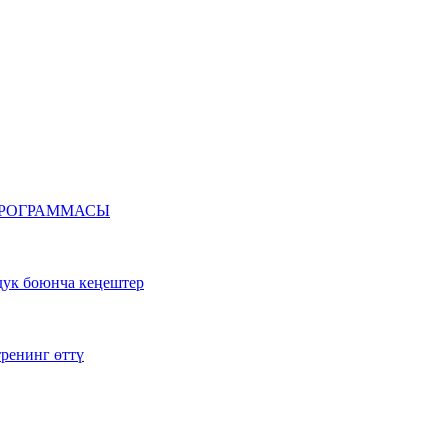
ун ПРОГРАММАСЫ
здук боюнча кеңештер
ренинг өттү