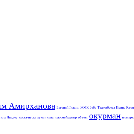
им Амирханова
Евгений Гладин
ЖМК
Зебо Таджибаева
Ирина Кали
окурман
кош Лиддер
кыска-нуска
күмөн сана
ньюсмейкерлер
объект
планерк