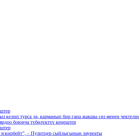
ештер
з келип турса да, карманып бир гана жакшы сөз менен чектели
ярдоо боюнча түбөлүктүү кеңештер
ештер
 эскирбейт”, – Пулитцер сыйлыгынын лауреаты