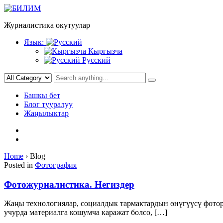
Skip
to
Журналистика окутуулар
content
Язык:
Кыргызча
Русский
Башкы бет
Блог тууралуу
Жаңылыктар
Home
›
Blog
Жаңылыктар
Posted in
Фотография
Фотожурналистика. Негиздер
Жаңы технологиялар, социалдык тармактардын өнүгүүсү фотор
учурда материалга кошумча каражат болсо, […]