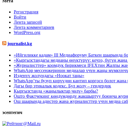
Мета
Регистрация
Войти
Лента записей
Лента комментариев
WordPress.org
journalist.kg
«Ийгиликке кадам» III Медиафоруму Баткен шаарында бо
«Кыргызстандагы медианы өнүктүрүү: кечээ, бүгүн жа
«Журналисттер» коомдук бирикмеси IFEXтин Жалпы ж
WhatsApp мессенжеринин медиалар үчүн жаңы мүмкүнчү
Изденүү жолундагы «Ноокат таңы»
WhatsApp’ты бузуп кирүүдөн кантип коргосо болот жана 
Дагы бир этикалык кодекс. Бул жолу – гендердик
Кыргызстанда «жаңылыктар чөлү» барбы?
Ошто Фактчекинг көндүмдөрдү жакшыртуу боюнча журна
Ош шаарында адистер жана журналисттер үчүн медиа са
эсептегич