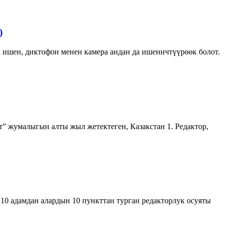
)
 ишен, диктофон менен камера андан да ишеничтүүрөөк болот.
” жумалыгын алты жыл жетектеген, Казакстан 1. Редактор,
10 адамдан алардын 10 пункттан турган редакторлук осуяты