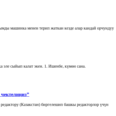
ымды машинка менен терип жаткан кезде алар кандай орчундуу
а эле сыйып калат экен. 1. Ишенбе, күмөн сана.
 чектелиңиз”
редактору (Казакстан) биргелешип башкы редакторлор үчүн