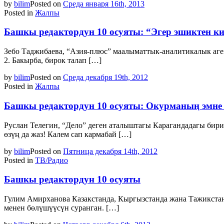
by
bilim
Posted on
Среда января 16th, 2013
Posted in
Жалпы
Башкы редактордун 10 осуяты: “Эгер эшиктен кирг
Зебо Таджибаева, “Азия-плюс” маалыматтык-аналитикалык аген
2. Бакырба, бирок талап […]
by
bilim
Posted on
Среда декабря 19th, 2012
Posted in
Жалпы
Башкы редактордун 10 осуяты: Окурманың эмне
Руслан Телегин, “Дело” деген аталыштагы Карагандадагы бири
өзүң да жаз! Калем сап кармабай […]
by
bilim
Posted on
Пятница декабря 14th, 2012
Posted in
ТВ/Радио
Башкы редактордун 10 осуяты
Гулим Амирханова Казакстанда, Кыргызстанда жана Тажикстан
менен бөлүшүүсүн суранган. […]