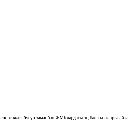
епортажды бүгүн заманбап ЖМКлардагы эң башкы жанрга айлант