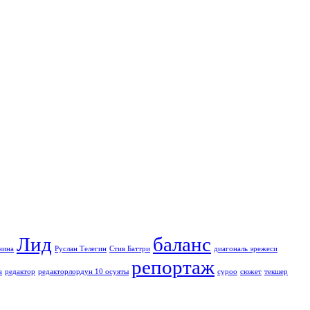
Лид
баланс
нина
Руслан Телегин
Стив Баттри
диагональ эрежеси
репортаж
а
редактор
редакторлордун 10 осуяты
суроо
сюжет
текшер