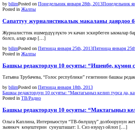
by
bilim
Posted on
Понедельник января 28th, 2013
Понедельник ян
Posted in
Жалпы
Сапаттуу журналистикалык макаланы даярдоо б
Журналисттик ишмердүүлүктө эч качан эскирбеген ыкмалар ба
болсо, алар азыр […]
by
bilim
Posted on
Пятница января 25th, 2013
Пятница января 25th
Posted in
Жалпы
Башкы редактордун 10 осуяты: “Ишенбе, күмөн 
Татьяна Трубачева, “Голос республики” гезитинин башкы редак
by
bilim
Posted on
Пятница января 18th, 2013
Башкы редактордун 10 осуяты: “Мактагыңыз келип турса да, к
Posted in
ТВ/Радио
Башкы редактордун 10 осуяты: “Мактагыңыз кел
Ольга Каплина, Интерньюстун “ТВ-бөлүшүү” долбоорунун жет
зыянкеч кеңештерин сунушташат: 1. Сиз өзүңүз ойлоп […]