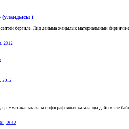
о (уландысы )
эсептей бергиле. Лид дайыма жаңылык материалынын биринчи-эк
h, 2012
о
, 2012
 грамматикалык жана орфографиялык каталарды дайым эле байка
th, 2012