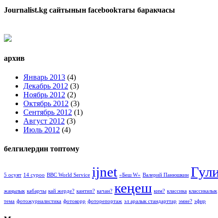
Journalist.kg сайтынын facebookтагы баракчасы
архив
Январь 2013
(4)
Декабрь 2012
(3)
Ноябрь 2012
(2)
Октябрь 2012
(3)
Сентябрь 2012
(1)
Август 2012
(3)
Июль 2012
(4)
белгилердин топтому
ijnet
Гул
5 осуят
14 суроо
BBC World Service
«Беш W»
Валерий Панюшкин
кеңеш
жаңылык
кабарчы
кай жерде?
кантип?
качан?
ким?
классика
классикалык
тема
фотожурналистика
фотокорр
фоторепортаж
эл аралык стандарттар
эмне?
эфир