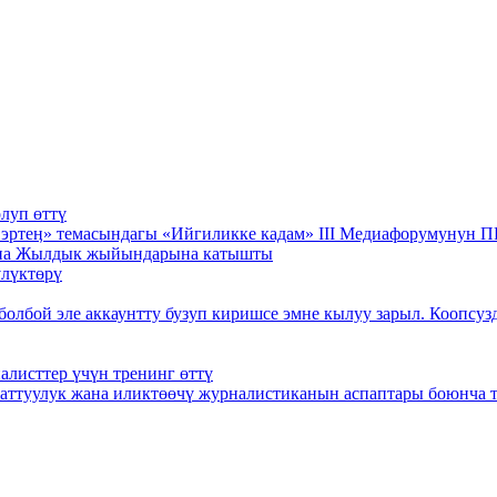
луп өттү
на эртеӊ» темасындагы «Ийгиликке кадам» III Медиафорумун
ана Жылдык жыйындарына катышты
лүктөрү
болбой эле аккаунтту бузуп киришсе эмне кылуу зарыл. Коопсу
листтер үчүн тренинг өттү
баттуулук жана иликтөөчү журналистиканын аспаптары боюнча т