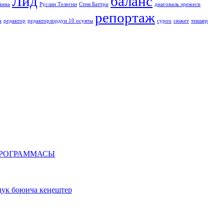
Лид
баланс
нина
Руслан Телегин
Стив Баттри
диагональ эрежеси
репортаж
а
редактор
редакторлордун 10 осуяты
суроо
сюжет
текшер
ун ПРОГРАММАСЫ
здук боюнча кеңештер