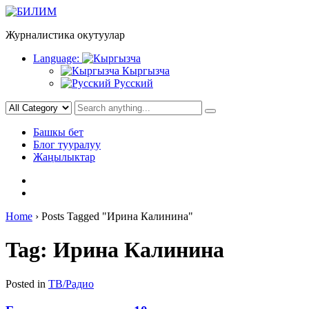
Skip
to
Журналистика окутуулар
content
Language:
Кыргызча
Русский
Башкы бет
Блог тууралуу
Жаңылыктар
Home
›
Posts Tagged "Ирина Калинина"
Tag:
Ирина Калинина
Posted in
ТВ/Радио