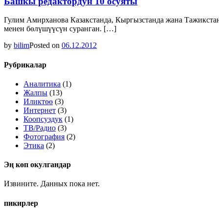
Башкы редактордун 10 осуяты
Гулим Амирханова Казакстанда, Кыргызстанда жана Тажикстан
менен бөлүшүүсүн суранган. […]
by
bilim
Posted on
06.12.2012
Рубрикалар
Аналитика
(1)
Жалпы
(13)
Иликтөө
(3)
Интернет
(3)
Коопсуздук
(1)
ТВ/Радио
(3)
Фотография
(2)
Этика
(2)
Эң көп окулгандар
Извините. Данных пока нет.
пикирлер