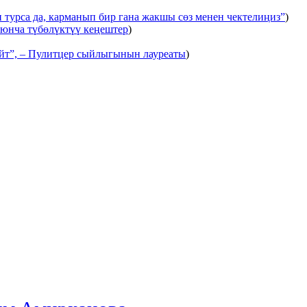
 турса да, карманып бир гана жакшы сөз менен чектелиңиз”
)
оюнча түбөлүктүү кеңештер
)
ейт”, – Пулитцер сыйлыгынын лауреаты
)