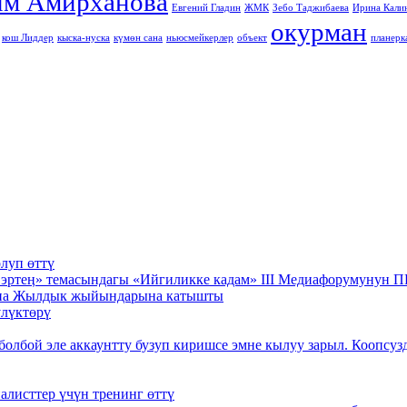
им Амирханова
Евгений Гладин
ЖМК
Зебо Таджибаева
Ирина Кали
окурман
кош Лиддер
кыска-нуска
күмөн сана
ньюсмейкерлер
объект
планерк
луп өттү
на эртеӊ» темасындагы «Ийгиликке кадам» III Медиафорумун
ана Жылдык жыйындарына катышты
лүктөрү
болбой эле аккаунтту бузуп киришсе эмне кылуу зарыл. Коопсу
листтер үчүн тренинг өттү