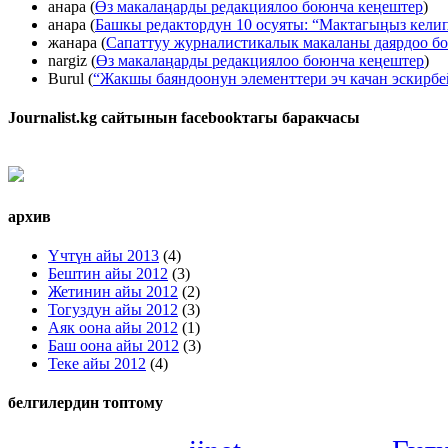
анара
(
Өз макалаңарды редакциялоо боюнча кеңештер
)
анара
(
Башкы редактордун 10 осуяты: “Мактагыңыз келип
жанара
(
Сапаттуу журналистикалык макаланы даярдоо б
nargiz
(
Өз макалаңарды редакциялоо боюнча кеңештер
)
Burul
(
“Жакшы баяндоонун элементтери эч качан эскирб
Journalist.kg сайтынын facebookтагы баракчасы
архив
Үчтүн айы 2013
(4)
Бештин айы 2012
(3)
Жетинин айы 2012
(2)
Тогуздун айы 2012
(3)
Аяк оона айы 2012
(1)
Баш оона айы 2012
(3)
Теке айы 2012
(4)
белгилердин топтому