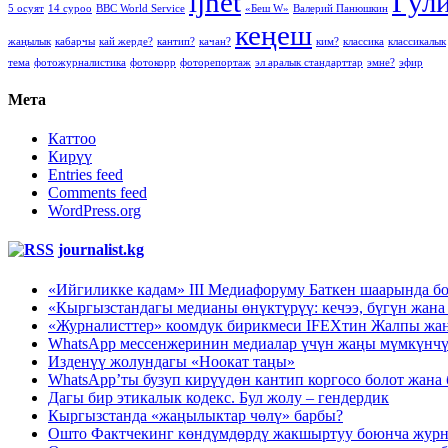
ijnet
Гул
5 осуят
14 суроо
BBC World Service
«Беш W»
Валерий Панюшкин
кеңеш
жаңылык
кабарчы
кай жерде?
кантип?
качан?
ким?
классика
классикалык
тема
фотожурналистика
фотокорр
фоторепортаж
эл аралык стандарттар
эмне?
эфир
Мета
Каттоо
Кирүү
Entries feed
Comments feed
WordPress.org
journalist.kg
«Ийгиликке кадам» III Медиафоруму Баткен шаарында бо
«Кыргызстандагы медианы өнүктүрүү: кечээ, бүгүн жа
«Журналисттер» коомдук бирикмеси IFEXтин Жалпы ж
WhatsApp мессенжеринин медиалар үчүн жаңы мүмкүнчү
Изденүү жолундагы «Ноокат таңы»
WhatsApp’ты бузуп кирүүдөн кантип коргосо болот жана 
Дагы бир этикалык кодекс. Бул жолу – гендердик
Кыргызстанда «жаңылыктар чөлү» барбы?
Ошто Фактчекинг көндүмдөрдү жакшыртуу боюнча журна