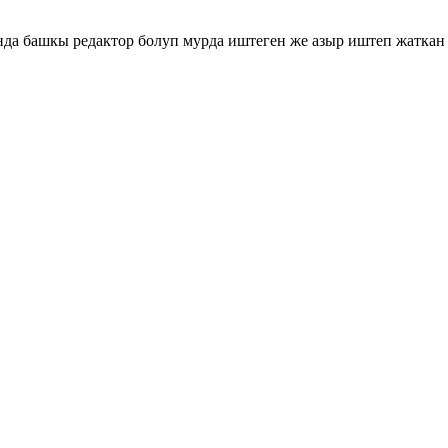
да башкы редактор болуп мурда иштеген же азыр иштеп жаткан 