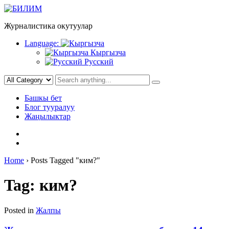
Skip
to
Журналистика окутуулар
content
Language:
Кыргызча
Русский
Башкы бет
Блог тууралуу
Жаңылыктар
Home
›
Posts Tagged "ким?"
Tag:
ким?
Posted in
Жалпы