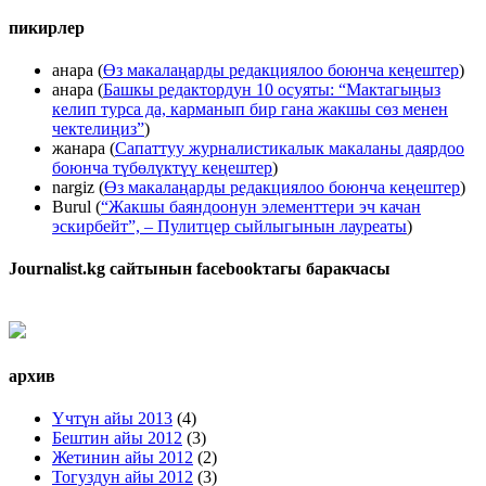
пикирлер
анара
(
Өз макалаңарды редакциялоо боюнча кеңештер
)
анара
(
Башкы редактордун 10 осуяты: “Мактагыңыз
келип турса да, карманып бир гана жакшы сөз менен
чектелиңиз”
)
жанара
(
Сапаттуу журналистикалык макаланы даярдоо
боюнча түбөлүктүү кеңештер
)
nargiz
(
Өз макалаңарды редакциялоо боюнча кеңештер
)
Burul
(
“Жакшы баяндоонун элементтери эч качан
эскирбейт”, – Пулитцер сыйлыгынын лауреаты
)
Journalist.kg сайтынын facebookтагы баракчасы
архив
Үчтүн айы 2013
(4)
Бештин айы 2012
(3)
Жетинин айы 2012
(2)
Тогуздун айы 2012
(3)