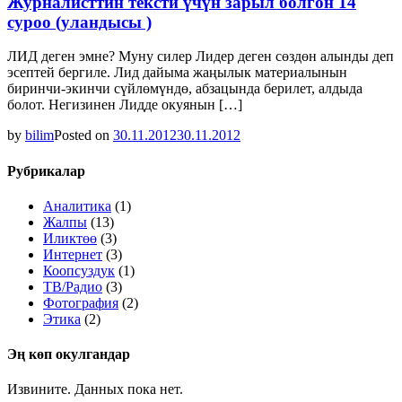
Журналисттин тексти үчүн зарыл болгон 14
суроо (уландысы )
ЛИД деген эмне? Муну силер Лидер деген сөздөн алынды деп
эсептей бергиле. Лид дайыма жаңылык материалынын
биринчи-экинчи сүйлөмүндө, абзацында берилет, алдыда
болот. Негизинен Лидде окуянын […]
by
bilim
Posted on
30.11.2012
30.11.2012
Рубрикалар
Аналитика
(1)
Жалпы
(13)
Иликтөө
(3)
Интернет
(3)
Коопсуздук
(1)
ТВ/Радио
(3)
Фотография
(2)
Этика
(2)
Эң көп окулгандар
Извините. Данных пока нет.