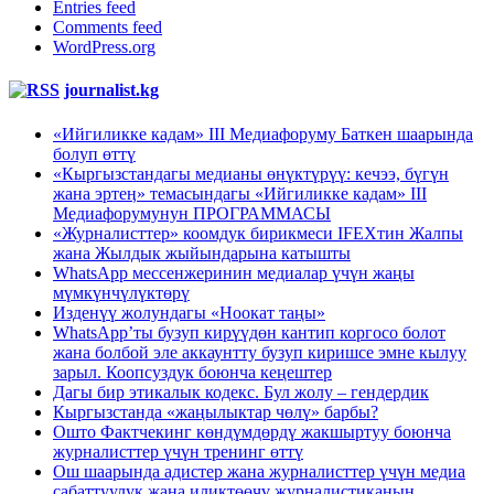
Entries feed
Comments feed
WordPress.org
journalist.kg
«Ийгиликке кадам» III Медиафоруму Баткен шаарында
болуп өттү
«Кыргызстандагы медианы өнүктүрүү: кечээ, бүгүн
жана эртеӊ» темасындагы «Ийгиликке кадам» III
Медиафорумунун ПРОГРАММАСЫ
«Журналисттер» коомдук бирикмеси IFEXтин Жалпы
жана Жылдык жыйындарына катышты
WhatsApp мессенжеринин медиалар үчүн жаңы
мүмкүнчүлүктөрү
Изденүү жолундагы «Ноокат таңы»
WhatsApp’ты бузуп кирүүдөн кантип коргосо болот
жана болбой эле аккаунтту бузуп киришсе эмне кылуу
зарыл. Коопсуздук боюнча кеңештер
Дагы бир этикалык кодекс. Бул жолу – гендердик
Кыргызстанда «жаңылыктар чөлү» барбы?
Ошто Фактчекинг көндүмдөрдү жакшыртуу боюнча
журналисттер үчүн тренинг өттү
Ош шаарында адистер жана журналисттер үчүн медиа
сабаттуулук жана иликтөөчү журналистиканын