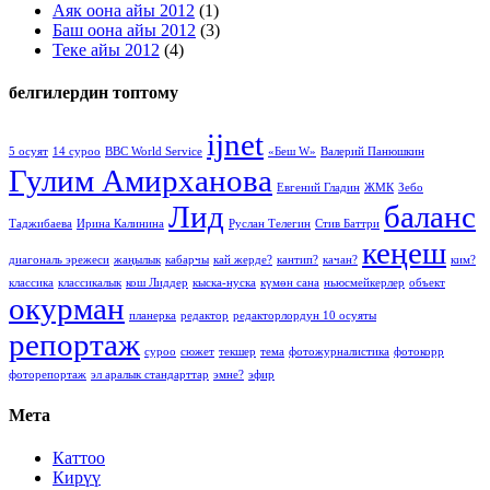
Аяк оона айы 2012
(1)
Баш оона айы 2012
(3)
Теке айы 2012
(4)
белгилердин топтому
ijnet
5 осуят
14 суроо
BBC World Service
«Беш W»
Валерий Панюшкин
Гулим Амирханова
Евгений Гладин
ЖМК
Зебо
Лид
баланс
Таджибаева
Ирина Калинина
Руслан Телегин
Стив Баттри
кеңеш
диагональ эрежеси
жаңылык
кабарчы
кай жерде?
кантип?
качан?
ким?
классика
классикалык
кош Лиддер
кыска-нуска
күмөн сана
ньюсмейкерлер
объект
окурман
планерка
редактор
редакторлордун 10 осуяты
репортаж
суроо
сюжет
текшер
тема
фотожурналистика
фотокорр
фоторепортаж
эл аралык стандарттар
эмне?
эфир
Мета
Каттоо
Кирүү