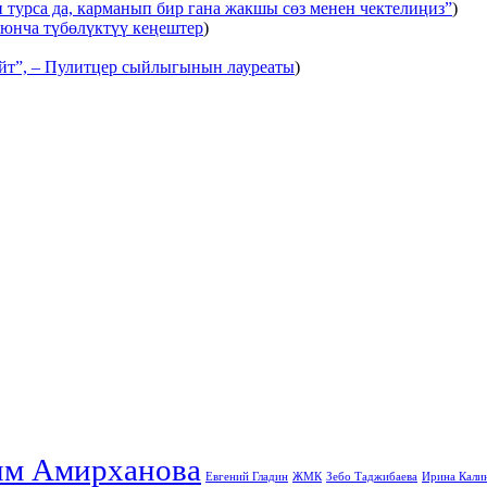
 турса да, карманып бир гана жакшы сөз менен чектелиңиз”
)
оюнча түбөлүктүү кеңештер
)
ейт”, – Пулитцер сыйлыгынын лауреаты
)
им Амирханова
Евгений Гладин
ЖМК
Зебо Таджибаева
Ирина Кали