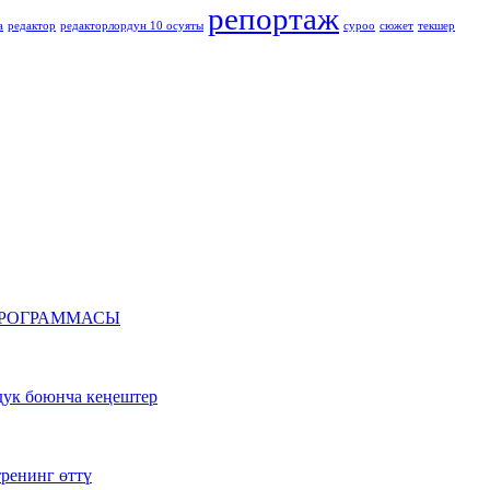
репортаж
а
редактор
редакторлордун 10 осуяты
суроо
сюжет
текшер
ун ПРОГРАММАСЫ
здук боюнча кеңештер
ренинг өттү