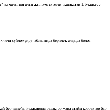
” жумалыгын алты жыл жетектеген, Казакстан 1. Редактор,
инчи сүйлөмүндө, абзацында берилет, алдыда болот.
й беришпейт. Редакцияда редактор жана атайы корректор бар