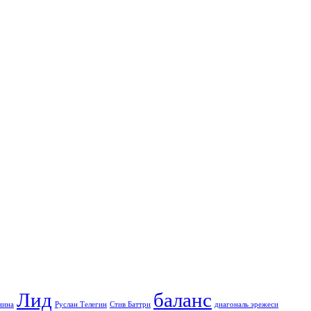
Лид
баланс
нина
Руслан Телегин
Стив Баттри
диагональ эрежеси