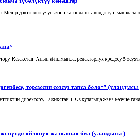
оюнча түбөлүктүү кеңештер
р. Мен редакторлоо үчүн жоон карандашты колдонуп, макалалар
сана”
тору, Казакстан. Анын айтымында, редакторлук кредосу 5 осуятк
избесе, терезесин сөзсүз тапса болот” (уландысы 
ттиктин директору, Тажикстан 1. Өз кулагыңа жана көзүңө гана
 жөнүндө ойлонуп жатканын бил (уландысы )