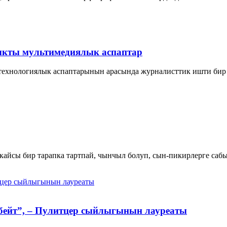
ыкты мультимедиялык аспаптар
 технологиялык аспаптарынын арасында журналисттик ишти бир
айсы бир тарапка тартпай, чынчыл болуп, сын-пикирлерге сабыр
итцер сыйлыгынын лауреаты
бейт”, – Пулитцер сыйлыгынын лауреаты