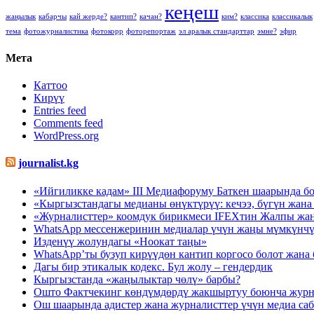
кеңеш
жаңылык
кабарчы
кай жерде?
кантип?
качан?
ким?
классика
классикалык
тема
фотожурналистика
фотокорр
фоторепортаж
эл аралык стандарттар
эмне?
эфир
Мета
Каттоо
Кирүү
Entries feed
Comments feed
WordPress.org
journalist.kg
«Ийгиликке кадам» III Медиафоруму Баткен шаарында бо
«Кыргызстандагы медианы өнүктүрүү: кечээ, бүгүн жа
«Журналисттер» коомдук бирикмеси IFEXтин Жалпы ж
WhatsApp мессенжеринин медиалар үчүн жаңы мүмкүнчү
Изденүү жолундагы «Ноокат таңы»
WhatsApp’ты бузуп кирүүдөн кантип коргосо болот жана 
Дагы бир этикалык кодекс. Бул жолу – гендердик
Кыргызстанда «жаңылыктар чөлү» барбы?
Ошто Фактчекинг көндүмдөрдү жакшыртуу боюнча журна
Ош шаарында адистер жана журналисттер үчүн медиа са