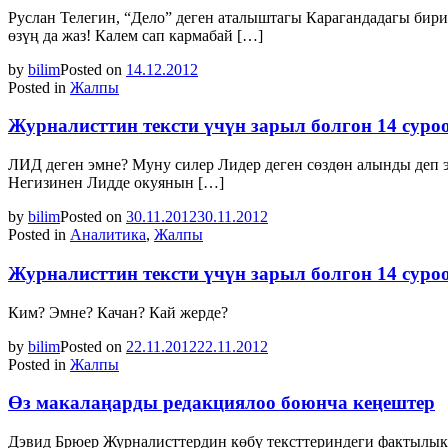
Руслан Телегин, “Дело” деген аталыштагы Карагандадагы бири
өзүң да жаз! Калем сап кармабай […]
by
bilim
Posted on
14.12.2012
Posted in
Жалпы
Журналисттин тексти үчүн зарыл болгон 14 суро
ЛИД деген эмне? Муну силер Лидер деген сөздөн алынды деп 
Негизинен Лидде окуянын […]
by
bilim
Posted on
30.11.2012
30.11.2012
Posted in
Аналитика
,
Жалпы
Журналисттин тексти үчүн зарыл болгон 14 суро
Ким? Эмне? Качан? Кай жерде?
by
bilim
Posted on
22.11.2012
22.11.2012
Posted in
Жалпы
Өз макалаңарды редакциялоо боюнча кеңештер
Дэвид Брюер Журналисттердин көбү тексттериндеги фактылык,