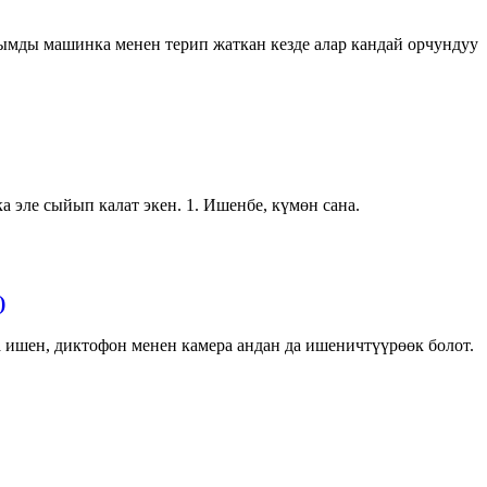
ымды машинка менен терип жаткан кезде алар кандай орчундуу
а эле сыйып калат экен. 1. Ишенбе, күмөн сана.
)
 ишен, диктофон менен камера андан да ишеничтүүрөөк болот.