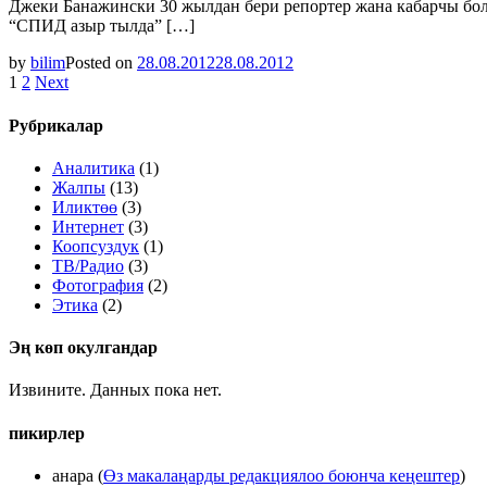
Джеки Банажински 30 жылдан бери репортер жана кабарчы бол
“СПИД азыр тылда” […]
by
bilim
Posted on
28.08.2012
28.08.2012
Posts
1
2
Next
navigation
Рубрикалар
Аналитика
(1)
Жалпы
(13)
Иликтөө
(3)
Интернет
(3)
Коопсуздук
(1)
ТВ/Радио
(3)
Фотография
(2)
Этика
(2)
Эң көп окулгандар
Извините. Данных пока нет.
пикирлер
анара
(
Өз макалаңарды редакциялоо боюнча кеңештер
)