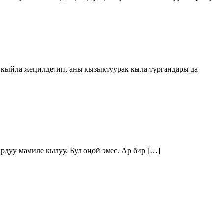
 кыйла жеңилдетип, аны кызыктуурак кыла тургандары да
дуу мамиле кылуу. Бул оңой эмес. Ар бир […]