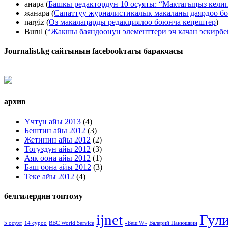
анара
(
Башкы редактордун 10 осуяты: “Мактагыңыз келип
жанара
(
Сапаттуу журналистикалык макаланы даярдоо б
nargiz
(
Өз макалаңарды редакциялоо боюнча кеңештер
)
Burul
(
“Жакшы баяндоонун элементтери эч качан эскирб
Journalist.kg сайтынын facebookтагы баракчасы
архив
Үчтүн айы 2013
(4)
Бештин айы 2012
(3)
Жетинин айы 2012
(2)
Тогуздун айы 2012
(3)
Аяк оона айы 2012
(1)
Баш оона айы 2012
(3)
Теке айы 2012
(4)
белгилердин топтому
ijnet
Гул
5 осуят
14 суроо
BBC World Service
«Беш W»
Валерий Панюшкин