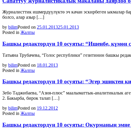
Сапаттуу журналистикалык макаланы даярдоо б
Журналисттик ишмердүүлүктө эч качан эскирбеген ыкмалар ба
болсо, алар азыр […]
by
bilim
Posted on
25.01.2013
25.01.2013
Posted in
Жалпы
Башкы редактордун 10 осуяты: “Ишенбе, күмөн 
Татьяна Трубачева, “Голос республики” гезитинин башкы редак
by
bilim
Posted on
18.01.2013
Posted in
Жалпы
Башкы редактордун 10 осуяты: “Эгер эшиктен кирг
Зебо Таджибаева, “Азия-плюс” маалыматтык-аналитикалык аген
2. Бакырба, бирок талап […]
by
bilim
Posted on
19.12.2012
Posted in
Жалпы
Башкы редактордун 10 осуяты: Окурманың эмне