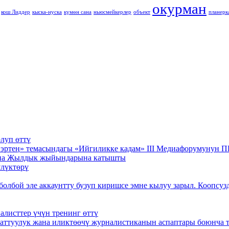
окурман
кош Лиддер
кыска-нуска
күмөн сана
ньюсмейкерлер
объект
планерк
луп өттү
на эртеӊ» темасындагы «Ийгиликке кадам» III Медиафорумун
ана Жылдык жыйындарына катышты
лүктөрү
болбой эле аккаунтту бузуп киришсе эмне кылуу зарыл. Коопсу
листтер үчүн тренинг өттү
баттуулук жана иликтөөчү журналистиканын аспаптары боюнча т