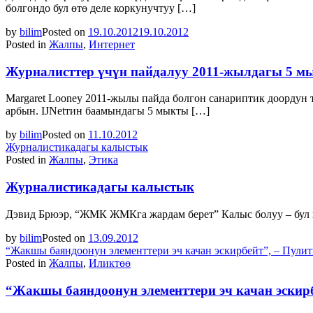
болгондо бул өтө деле коркунучтуу […]
by
bilim
Posted on
19.10.2012
19.10.2012
Posted in
Жалпы
,
Интернет
Журналисттер үчүн пайдалуу 2011-жылдагы 5 м
Margaret Looney 2011-жылы пайда болгон санариптик доордун
арбын. IJNetтин баамындагы 5 мыкты […]
by
bilim
Posted on
11.10.2012
Журналистикадагы калыстык
Posted in
Жалпы
,
Этика
Журналистикадагы калыстык
Дэвид Брюэр, “ЖМК ЖМКга жардам берет” Калыс болуу – бул к
by
bilim
Posted on
13.09.2012
“Жакшы баяндоонун элементтери эч качан эскирбейт”, – Пул
Posted in
Жалпы
,
Иликтөө
“Жакшы баяндоонун элементтери эч качан эскир