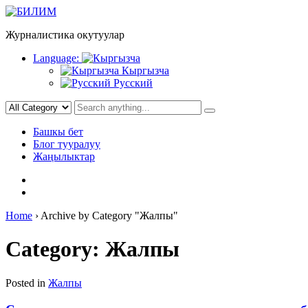
Skip
to
Журналистика окутуулар
content
Language:
Кыргызча
Русский
Башкы бет
Блог тууралуу
Жаңылыктар
Home
›
Archive by Category "Жалпы"
Category:
Жалпы
Posted in
Жалпы