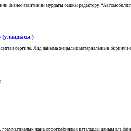
нчи бизнес-гезитинин мурдагы башкы редактору. “Автомобилист
о (уландысы )
эсептей бергиле. Лид дайыма жаңылык материалынын биринчи-эк
о
 грамматикалык жана орфографиялык каталарды дайым эле байка