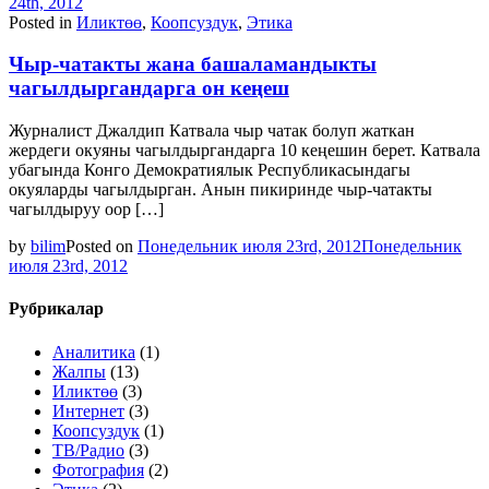
24th, 2012
Posted in
Иликтөө
,
Коопсуздук
,
Этика
Чыр-чатакты жана башаламандыкты
чагылдыргандарга он кеңеш
Журналист Джалдип Катвала чыр чатак болуп жаткан
жердеги окуяны чагылдыргандарга 10 кеңешин берет. Катвала
убагында Конго Демократиялык Республикасындагы
окуяларды чагылдырган. Анын пикиринде чыр-чатакты
чагылдыруу оор […]
by
bilim
Posted on
Понедельник июля 23rd, 2012
Понедельник
июля 23rd, 2012
Рубрикалар
Аналитика
(1)
Жалпы
(13)
Иликтөө
(3)
Интернет
(3)
Коопсуздук
(1)
ТВ/Радио
(3)
Фотография
(2)