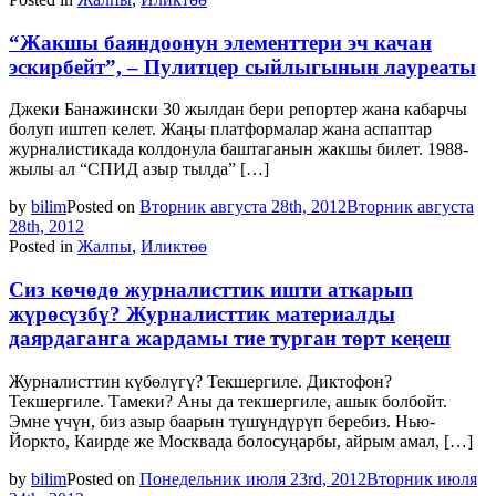
“Жакшы баяндоонун элементтери эч качан
эскирбейт”, – Пулитцер сыйлыгынын лауреаты
Джеки Банажински 30 жылдан бери репортер жана кабарчы
болуп иштеп келет. Жаңы платформалар жана аспаптар
журналистикада колдонула баштаганын жакшы билет. 1988-
жылы ал “СПИД азыр тылда” […]
by
bilim
Posted on
Вторник августа 28th, 2012
Вторник августа
28th, 2012
Posted in
Жалпы
,
Иликтөө
Сиз көчөдө журналисттик ишти аткарып
жүрөсүзбү? Журналисттик материалды
даярдаганга жардамы тие турган төрт кеңеш
Журналисттин күбөлүгү? Текшергиле. Диктофон?
Текшергиле. Тамеки? Аны да текшергиле, ашык болбойт.
Эмне үчүн, биз азыр баарын түшүндүрүп беребиз. Нью-
Йоркто, Каирде же Москвада болосуңарбы, айрым амал, […]
by
bilim
Posted on
Понедельник июля 23rd, 2012
Вторник июля