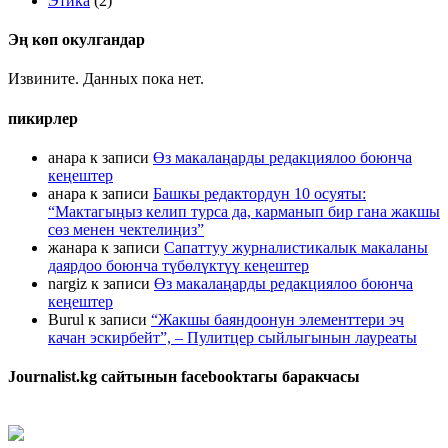
Этика
(2)
Эң көп окулгандар
Извините. Данных пока нет.
пикирлер
анара
к записи
Өз макалаңарды редакциялоо боюнча
кеңештер
анара
к записи
Башкы редактордун 10 осуяты:
“Мактагыңыз келип турса да, карманып бир гана жакшы
сөз менен чектелиңиз”
жанара
к записи
Сапаттуу журналистикалык макаланы
даярдоо боюнча түбөлүктүү кеңештер
nargiz
к записи
Өз макалаңарды редакциялоо боюнча
кеңештер
Burul
к записи
“Жакшы баяндоонун элементтери эч
качан эскирбейт”, – Пулитцер сыйлыгынын лауреаты
Journalist.kg сайтынын facebookтагы баракчасы