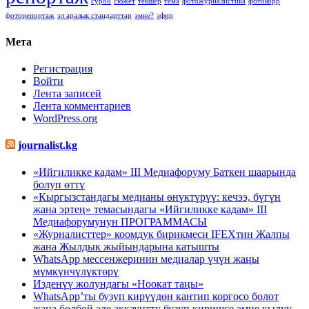
суроо
сюжет
текшер
тема
фотожурналистика
фотокорр
фоторепортаж
эл аралык стандарттар
эмне?
эфир
Мета
Регистрация
Войти
Лента записей
Лента комментариев
WordPress.org
journalist.kg
«Ийгиликке кадам» III Медиафоруму Баткен шаарында
болуп өттү
«Кыргызстандагы медианы өнүктүрүү: кечээ, бүгүн
жана эртеӊ» темасындагы «Ийгиликке кадам» III
Медиафорумунун ПРОГРАММАСЫ
«Журналисттер» коомдук бирикмеси IFEXтин Жалпы
жана Жылдык жыйындарына катышты
WhatsApp мессенжеринин медиалар үчүн жаңы
мүмкүнчүлүктөрү
Изденүү жолундагы «Ноокат таңы»
WhatsApp’ты бузуп кирүүдөн кантип коргосо болот
жана болбой эле аккаунтту бузуп киришсе эмне кылуу