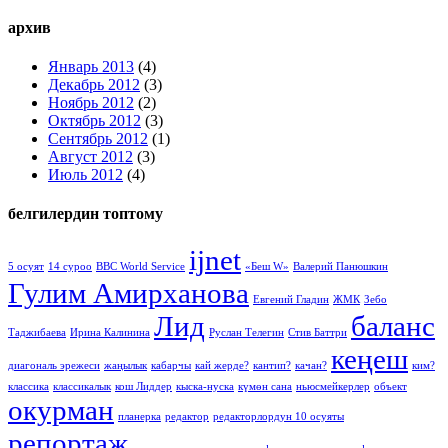
архив
Январь 2013
(4)
Декабрь 2012
(3)
Ноябрь 2012
(2)
Октябрь 2012
(3)
Сентябрь 2012
(1)
Август 2012
(3)
Июль 2012
(4)
белгилердин топтому
ijnet
5 осуят
14 суроо
BBC World Service
«Беш W»
Валерий Панюшкин
Гулим Амирханова
Евгений Гладин
ЖМК
Зебо
Лид
баланс
Таджибаева
Ирина Калинина
Руслан Телегин
Стив Баттри
кеңеш
диагональ эрежеси
жаңылык
кабарчы
кай жерде?
кантип?
качан?
ким?
классика
классикалык
кош Лиддер
кыска-нуска
күмөн сана
ньюсмейкерлер
объект
окурман
планерка
редактор
редакторлордун 10 осуяты
репортаж