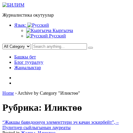
Skip
to
Журналистика окутуулар
content
Язык:
Кыргызча
Русский
Башкы бет
Блог тууралуу
Жаңылыктар
Home
›
Archive by Category "Иликтөө"
Рубрика:
Иликтөө
“Жакшы баяндоонун элементтери эч качан эскирбейт”, –
Пулитцер сыйлыгынын лауреаты
Posted in
Жалпы
,
Иликтөө