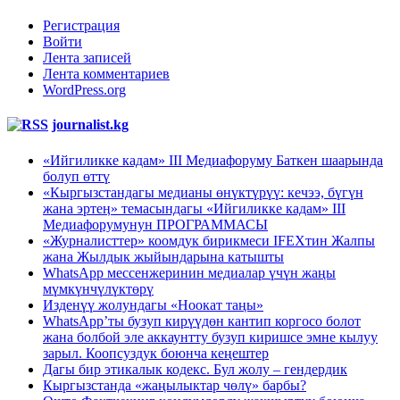
Регистрация
Войти
Лента записей
Лента комментариев
WordPress.org
journalist.kg
«Ийгиликке кадам» III Медиафоруму Баткен шаарында
болуп өттү
«Кыргызстандагы медианы өнүктүрүү: кечээ, бүгүн
жана эртеӊ» темасындагы «Ийгиликке кадам» III
Медиафорумунун ПРОГРАММАСЫ
«Журналисттер» коомдук бирикмеси IFEXтин Жалпы
жана Жылдык жыйындарына катышты
WhatsApp мессенжеринин медиалар үчүн жаңы
мүмкүнчүлүктөрү
Изденүү жолундагы «Ноокат таңы»
WhatsApp’ты бузуп кирүүдөн кантип коргосо болот
жана болбой эле аккаунтту бузуп киришсе эмне кылуу
зарыл. Коопсуздук боюнча кеңештер
Дагы бир этикалык кодекс. Бул жолу – гендердик
Кыргызстанда «жаңылыктар чөлү» барбы?