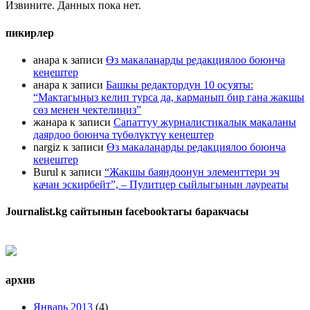
Извините. Данных пока нет.
пикирлер
анара
к записи
Өз макалаңарды редакциялоо боюнча
кеңештер
анара
к записи
Башкы редактордун 10 осуяты:
“Мактагыңыз келип турса да, карманып бир гана жакшы
сөз менен чектелиңиз”
жанара
к записи
Сапаттуу журналистикалык макаланы
даярдоо боюнча түбөлүктүү кеңештер
nargiz
к записи
Өз макалаңарды редакциялоо боюнча
кеңештер
Burul
к записи
“Жакшы баяндоонун элементтери эч
качан эскирбейт”, – Пулитцер сыйлыгынын лауреаты
Journalist.kg сайтынын facebookтагы баракчасы
архив
Январь 2013
(4)