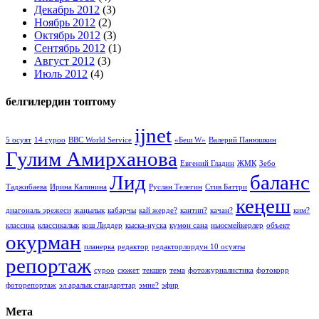
Декабрь 2012
(3)
Ноябрь 2012
(2)
Октябрь 2012
(3)
Сентябрь 2012
(1)
Август 2012
(3)
Июль 2012
(4)
белгилердин топтому
ijnet
5 осуят
14 суроо
BBC World Service
«Беш W»
Валерий Панюшкин
Гулим Амирханова
Евгений Гладин
ЖМК
Зебо
Лид
баланс
Таджибаева
Ирина Калинина
Руслан Телегин
Стив Баттри
кеңеш
диагональ эрежеси
жаңылык
кабарчы
кай жерде?
кантип?
качан?
ким?
классика
классикалык
кош Лиддер
кыска-нуска
күмөн сана
ньюсмейкерлер
объект
окурман
планерка
редактор
редакторлордун 10 осуяты
репортаж
суроо
сюжет
текшер
тема
фотожурналистика
фотокорр
фоторепортаж
эл аралык стандарттар
эмне?
эфир
Мета