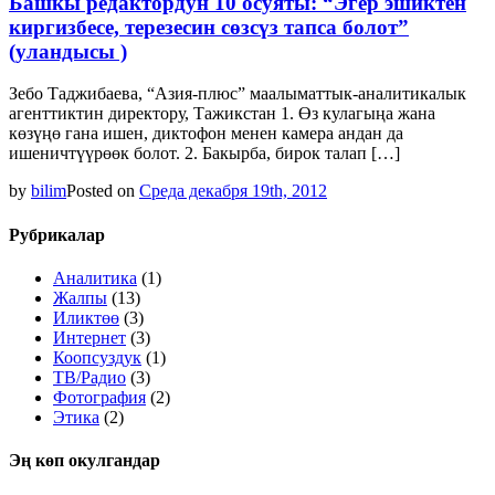
Башкы редактордун 10 осуяты: “Эгер эшиктен
киргизбесе, терезесин сөзсүз тапса болот”
(уландысы )
Зебо Таджибаева, “Азия-плюс” маалыматтык-аналитикалык
агенттиктин директору, Тажикстан 1. Өз кулагыңа жана
көзүңө гана ишен, диктофон менен камера андан да
ишеничтүүрөөк болот. 2. Бакырба, бирок талап […]
by
bilim
Posted on
Среда декабря 19th, 2012
Рубрикалар
Аналитика
(1)
Жалпы
(13)
Иликтөө
(3)
Интернет
(3)
Коопсуздук
(1)
ТВ/Радио
(3)
Фотография
(2)
Этика
(2)
Эң көп окулгандар