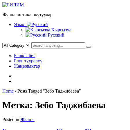
Skip
to
Журналистика окутуулар
content
Язык:
Кыргызча
Русский
Башкы бет
Блог тууралуу
Жаңылыктар
Home
›
Posts Tagged "Зебо Таджибаева"
Метка:
Зебо Таджибаева
Posted in
Жалпы