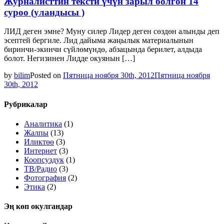
Журналисттин тексти үчүн зарыл болгон 14
суроо (уландысы )
ЛИД деген эмне? Муну силер Лидер деген сөздөн алынды деп
эсептей бергиле. Лид дайыма жаңылык материалынын
биринчи-экинчи сүйлөмүндө, абзацында берилет, алдыда
болот. Негизинен Лидде окуянын […]
by
bilim
Posted on
Пятница ноября 30th, 2012
Пятница ноября
30th, 2012
Рубрикалар
Аналитика
(1)
Жалпы
(13)
Иликтөө
(3)
Интернет
(3)
Коопсуздук
(1)
ТВ/Радио
(3)
Фотография
(2)
Этика
(2)
Эң көп окулгандар