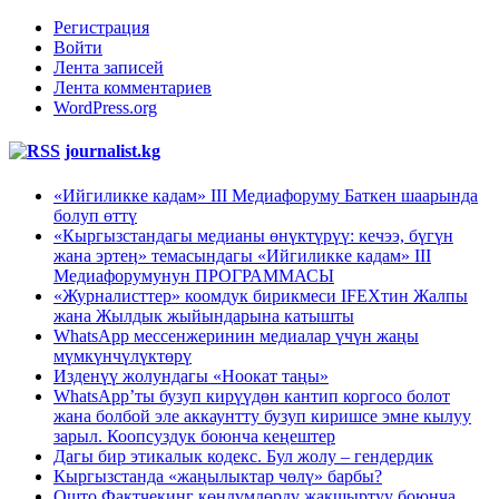
Регистрация
Войти
Лента записей
Лента комментариев
WordPress.org
journalist.kg
«Ийгиликке кадам» III Медиафоруму Баткен шаарында
болуп өттү
«Кыргызстандагы медианы өнүктүрүү: кечээ, бүгүн
жана эртеӊ» темасындагы «Ийгиликке кадам» III
Медиафорумунун ПРОГРАММАСЫ
«Журналисттер» коомдук бирикмеси IFEXтин Жалпы
жана Жылдык жыйындарына катышты
WhatsApp мессенжеринин медиалар үчүн жаңы
мүмкүнчүлүктөрү
Изденүү жолундагы «Ноокат таңы»
WhatsApp’ты бузуп кирүүдөн кантип коргосо болот
жана болбой эле аккаунтту бузуп киришсе эмне кылуу
зарыл. Коопсуздук боюнча кеңештер
Дагы бир этикалык кодекс. Бул жолу – гендердик
Кыргызстанда «жаңылыктар чөлү» барбы?
Ошто Фактчекинг көндүмдөрдү жакшыртуу боюнча