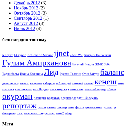
Декабрь 2012
(3)
Ноябрь 2012
(2)
Октябрь 2012
(3)
Сентябрь 2012
(1)
Август 2012
(3)
Июль 2012
(4)
белгилердин топтому
ijnet
5 осуят
14 суроо
BBC World Service
«Беш W»
Валерий Панюшкин
Гулим Амирханова
Евгений Гладин
ЖМК
Зебо
Лид
баланс
Таджибаева
Ирина Калинина
Руслан Телегин
Стив Баттри
кеңеш
диагональ эрежеси
жаңылык
кабарчы
кай жерде?
кантип?
качан?
ким?
классика
классикалык
кош Лиддер
кыска-нуска
күмөн сана
ньюсмейкерлер
объект
окурман
планерка
редактор
редакторлордун 10 осуяты
репортаж
суроо
сюжет
текшер
тема
фотожурналистика
фотокорр
фоторепортаж
эл аралык стандарттар
эмне?
эфир
Мета