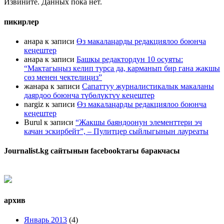
Извините. Данных пока нет.
пикирлер
анара
к записи
Өз макалаңарды редакциялоо боюнча
кеңештер
анара
к записи
Башкы редактордун 10 осуяты:
“Мактагыңыз келип турса да, карманып бир гана жакшы
сөз менен чектелиңиз”
жанара
к записи
Сапаттуу журналистикалык макаланы
даярдоо боюнча түбөлүктүү кеңештер
nargiz
к записи
Өз макалаңарды редакциялоо боюнча
кеңештер
Burul
к записи
“Жакшы баяндоонун элементтери эч
качан эскирбейт”, – Пулитцер сыйлыгынын лауреаты
Journalist.kg сайтынын facebookтагы баракчасы
архив
Январь 2013
(4)