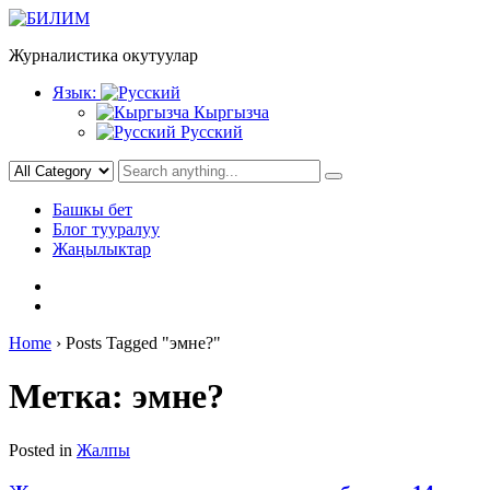
Skip
to
Журналистика окутуулар
content
Язык:
Кыргызча
Русский
Башкы бет
Блог тууралуу
Жаңылыктар
Home
›
Posts Tagged "эмне?"
Метка:
эмне?
Posted in
Жалпы