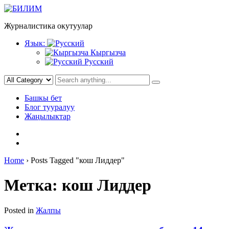
Skip
to
Журналистика окутуулар
content
Язык:
Кыргызча
Русский
Башкы бет
Блог тууралуу
Жаңылыктар
Home
›
Posts Tagged "кош Лиддер"
Метка:
кош Лиддер
Posted in
Жалпы