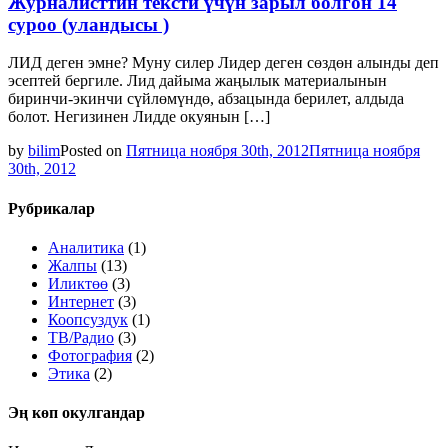
Журналисттин тексти үчүн зарыл болгон 14
суроо (уландысы )
ЛИД деген эмне? Муну силер Лидер деген сөздөн алынды деп
эсептей бергиле. Лид дайыма жаңылык материалынын
биринчи-экинчи сүйлөмүндө, абзацында берилет, алдыда
болот. Негизинен Лидде окуянын […]
by
bilim
Posted on
Пятница ноября 30th, 2012
Пятница ноября
30th, 2012
Рубрикалар
Аналитика
(1)
Жалпы
(13)
Иликтөө
(3)
Интернет
(3)
Коопсуздук
(1)
ТВ/Радио
(3)
Фотография
(2)
Этика
(2)
Эң көп окулгандар