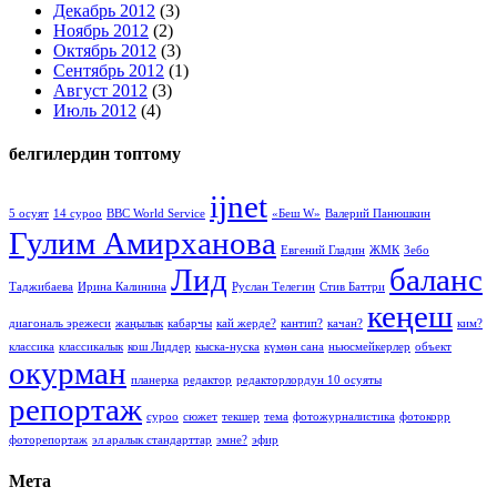
Декабрь 2012
(3)
Ноябрь 2012
(2)
Октябрь 2012
(3)
Сентябрь 2012
(1)
Август 2012
(3)
Июль 2012
(4)
белгилердин топтому
ijnet
5 осуят
14 суроо
BBC World Service
«Беш W»
Валерий Панюшкин
Гулим Амирханова
Евгений Гладин
ЖМК
Зебо
Лид
баланс
Таджибаева
Ирина Калинина
Руслан Телегин
Стив Баттри
кеңеш
диагональ эрежеси
жаңылык
кабарчы
кай жерде?
кантип?
качан?
ким?
классика
классикалык
кош Лиддер
кыска-нуска
күмөн сана
ньюсмейкерлер
объект
окурман
планерка
редактор
редакторлордун 10 осуяты
репортаж
суроо
сюжет
текшер
тема
фотожурналистика
фотокорр
фоторепортаж
эл аралык стандарттар
эмне?
эфир
Мета