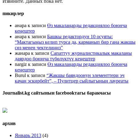
Извините. Данных пока нет.
пикирлер
анара
к записи
Өз макалаңарды редакциялоо боюнча
кеңештер
анара
к записи
Башкы редактордун 10 осуяты:
“Мактагыңыз келип турса да, карманып бир гана жакшы
сөз менен чектелиңиз”
жанара
к записи
Сапаттуу журналистикалык макаланы
даярдоо боюнча түбөлүктүү кеңештер
nargiz
к записи
Өз макалаңарды редакциялоо боюнча
кеңештер
Burul
к записи
“Жакшы баяндоонун элементтери эч
качан эскирбейт”, – Пулитцер сыйлыгынын лауреаты
Journalist.kg сайтынын facebookтагы баракчасы
архив
Январь 2013
(4)