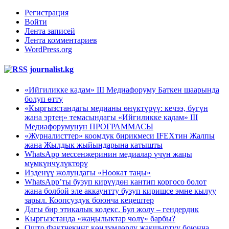
Регистрация
Войти
Лента записей
Лента комментариев
WordPress.org
journalist.kg
«Ийгиликке кадам» III Медиафоруму Баткен шаарында
болуп өттү
«Кыргызстандагы медианы өнүктүрүү: кечээ, бүгүн
жана эртеӊ» темасындагы «Ийгиликке кадам» III
Медиафорумунун ПРОГРАММАСЫ
«Журналисттер» коомдук бирикмеси IFEXтин Жалпы
жана Жылдык жыйындарына катышты
WhatsApp мессенжеринин медиалар үчүн жаңы
мүмкүнчүлүктөрү
Изденүү жолундагы «Ноокат таңы»
WhatsApp’ты бузуп кирүүдөн кантип коргосо болот
жана болбой эле аккаунтту бузуп киришсе эмне кылуу
зарыл. Коопсуздук боюнча кеңештер
Дагы бир этикалык кодекс. Бул жолу – гендердик
Кыргызстанда «жаңылыктар чөлү» барбы?
Ошто Фактчекинг көндүмдөрдү жакшыртуу боюнча